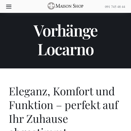
Skip
091 745 48 44
Toggle
to
Navigation
content
Vorhänge
Home
Locarno
Über uns
Dienstleistungen
Projekte
Eleganz, Komfort und
Shop
Funktion – perfekt auf
Kontakt
Ihr Zuhause